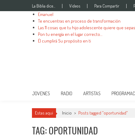
Skip to content
La Biblia dice…
Videos
Para Compartir
Emanuel
Te encuentras en proceso de transformación
Las 11 cosas que tu hijo adolescente quiere que sepa
Pon tu energía en el lugar correcto…
Él cumplirá Su propósito en ti
JuventudOnline
Conectandote con Jesus 24 horas al dia
JOVENES
RADIO
ARTISTAS
PROGRAMAC
Estas aqui
Inicio
>
Posts tagged "oportunidad"
TAG: OPORTUNIDAD