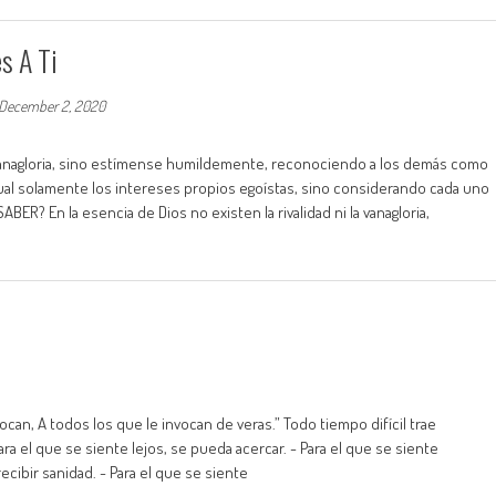
s A Ti
December 2, 2020
por vanagloria, sino estímense humildemente, reconociendo a los demás como
al solamente los intereses propios egoístas, sino considerando cada uno
R? En la esencia de Dios no existen la rivalidad ni la vanagloria,
nvocan, A todos los que le invocan de veras.” Todo tiempo difícil trae
ara el que se siente lejos, se pueda acercar. - Para el que se siente
cibir sanidad. - Para el que se siente