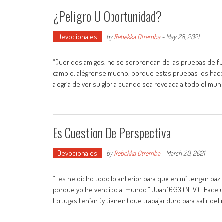
¿Peligro U Oportunidad?
Devocionales
by
Rebekka Otremba
-
May 28, 2021
“Queridos amigos, no se sorprendan de las pruebas de fu
cambio, alégrense mucho, porque estas pruebas los hacen
alegría de ver su gloria cuando sea revelada a todo el mund
Es Cuestion De Perspectiva
Devocionales
by
Rebekka Otremba
-
March 20, 2021
“Les he dicho todo lo anterior para que en mí tengan pa
porque yo he vencido al mundo.” Juan 16:33 (NTV) Hace u
tortugas tenían (y tienen) que trabajar duro para salir del n