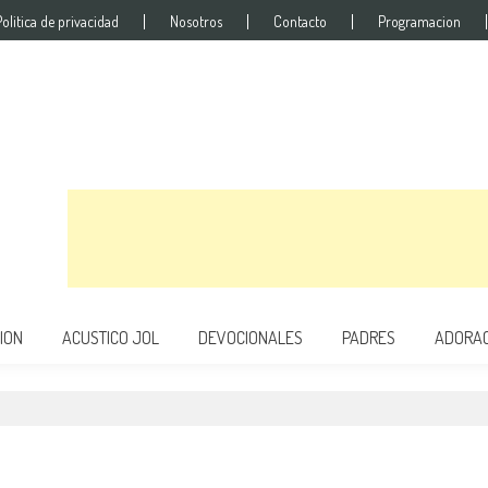
Politica de privacidad
Nosotros
Contacto
Programacion
s
ION
ACUSTICO JOL
DEVOCIONALES
PADRES
ADORAC