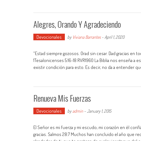
Alegres, Orando Y Agradeciendo
Devocionales
by
Viviana Barrantes
-
April 1, 2020
“Estad siempre gozosos. Orad sin cesar. Dad gracias en to
1Tesalonicenses‬ ‭5:16-18‬ ‭RVR1960 La Biblia nos enseña a e
existir condición para esto. Es decir, no da a entender 
Renueva Mis Fuerzas
Devocionales
by
admin
-
January 1, 2015
El Señor es mi fuerza y mi escudo; mi corazón en él confía;
gracias. Salmos 28:7 Muchos han concluido el año que re