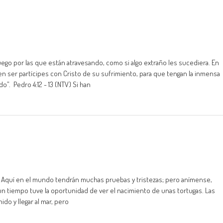
ego por las que están atravesando, como si algo extraño les sucediera. En
 ser partícipes con Cristo de su sufrimiento, para que tengan la inmensa
o”. Pedro 4:12 - 13 (NTV) Si han
z. Aquí en el mundo tendrán muchas pruebas y tristezas; pero anímense,
n tiempo tuve la oportunidad de ver el nacimiento de unas tortugas. Las
ido y llegar al mar, pero