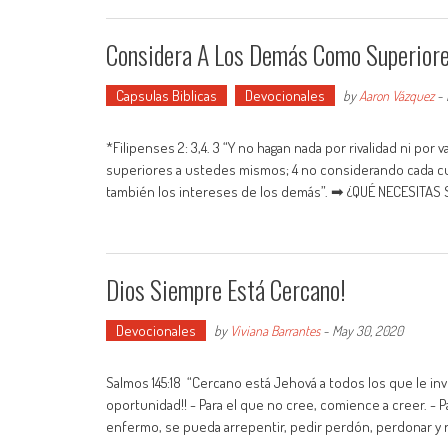
Considera A Los Demás Como Superiore
Capsulas Biblicas
Devocionales
by
Aaron Vázquez
-
*Filipenses 2: 3,4. 3 “Y no hagan nada por rivalidad ni 
superiores a ustedes mismos; 4 no considerando cada cu
también los intereses de los demás”. ➡ ¿QUÉ NECESITAS SABE
Dios Siempre Está Cercano!
Devocionales
by
Viviana Barrantes
-
May 30, 2020
Salmos‬ ‭145:18‬ ‭ “Cercano está Jehová a todos los que le i
oportunidad!! - Para el que no cree, comience a creer. - P
enfermo, se pueda arrepentir, pedir perdón, perdonar y re