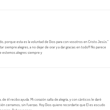
do, porque esta es la voluntad de Dios para con vosotros en Cristo Jesús.”
star siempre alegres, a no dejar de orar y a dar gracias en todo!!! No parece
que estemos alegres siempre y
 de él recibo ayuda. Mi corazón salta de alegría, y con cánticos le daré
cién cerramos, sin fuerzas. Hoy Dios quiere recordarte que El es escudo