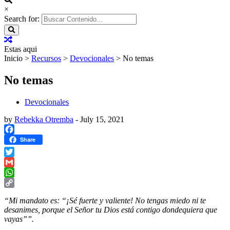
×
Search for:
Estas aqui
Inicio
>
Recursos
>
Devocionales
>
No temas
No temas
Devocionales
by
Rebekka Otremba
-
July 15, 2021
Facebook
Share
Twitter
Gmail
WhatsApp
Copy
“Mi mandato es: “¡Sé fuerte y valiente! No tengas miedo ni te
Link
desanimes, porque el Señor tu Dios está contigo dondequiera que
vayas””.