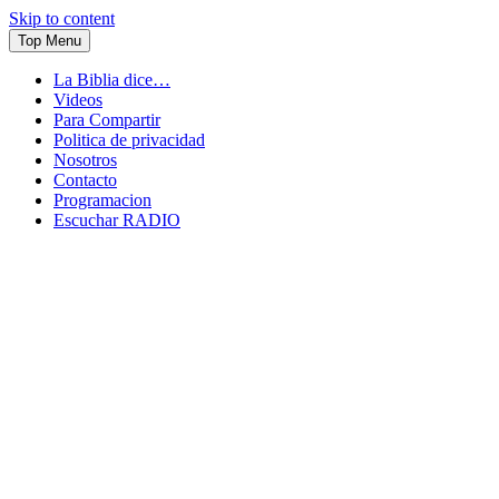
Skip to content
Top Menu
La Biblia dice…
Videos
Para Compartir
Politica de privacidad
Nosotros
Contacto
Programacion
Escuchar RADIO
Conectandote con Jesus 24 horas al dia
JuventudOnline