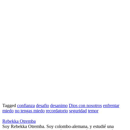
Tagged
confianza
desafio
desanimo
Dios con nosotros
enfrentar
miedo
no tengas miedo
recordatorio
seguridad
temor
Rebekka Otremba
Soy Rebekka Otremba. Soy colombo-alemana, y estudié una