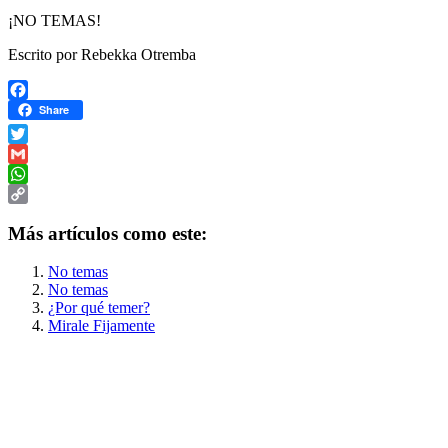
¡NO TEMAS!
Escrito por Rebekka Otremba
Facebook
Share
Twitter
Gmail
WhatsApp
Copy
Más artículos como este:
Link
No temas
No temas
¿Por qué temer?
Mirale Fijamente