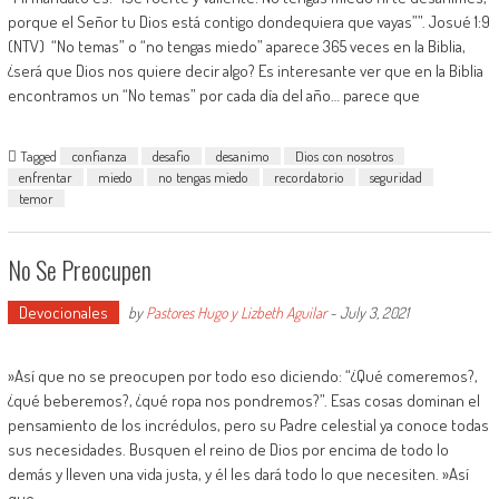
porque el Señor tu Dios está contigo dondequiera que vayas””. Josué 1:9
(NTV) “No temas” o “no tengas miedo” aparece 365 veces en la Biblia,
¿será que Dios nos quiere decir algo? Es interesante ver que en la Biblia
encontramos un “No temas” por cada día del año… parece que
Tagged
confianza
desafio
desanimo
Dios con nosotros
enfrentar
miedo
no tengas miedo
recordatorio
seguridad
temor
No Se Preocupen
Devocionales
by
Pastores Hugo y Lizbeth Aguilar
-
July 3, 2021
»Así que no se preocupen por todo eso diciendo: “¿Qué comeremos?,
¿qué beberemos?, ¿qué ropa nos pondremos?”. Esas cosas dominan el
pensamiento de los incrédulos, pero su Padre celestial ya conoce todas
sus necesidades. Busquen el reino de Dios por encima de todo lo
demás y lleven una vida justa, y él les dará todo lo que necesiten. »Así
que