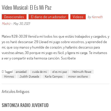
Video Musical: El Es Mi Paz
Devocionales
El diario de un adorador
Videos
by
Kenneth
Madriz
-
May 30, 2021
Mateo 11:28-30 28 Venid a mí todos los que estáis trabajados y cargados, y
yo os haré descansar. 29 Llevad mi yugo sobre vosotros, y aprended de
mí, que soy manso y humilde de corazón; y hallaréis descanso para
vuestras almas; 30 porque mi yugo es fácil, y ligera mi carga. Te invitamos
a ver y compartir esta hermosa canción. Sucríbete
Tagged
ansiedad
cuida de mi
el es mi paz
Helmuth Rowe
Himnos
Judith Quesada
Karla Campos
minor ceciliano
Articulos Antiguos
SINTONIZA RADIO JUVENTUD