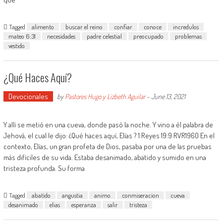
Tagged
alimento
buscar el reino
confiar
conoce
incredulos
mateo 6:31
necesidades
padre celestial
preocupado
problemas
vestido
¿Qué Haces Aquí?
Devocionales
by
Pastores Hugo y Lizbeth Aguilar
-
June 13, 2021
Y allí se metió en una cueva, donde pasó la noche. Y vino a él palabra de
Jehová, el cual le dijo: ¿Qué haces aquí, Elías ? 1 Reyes 19:9 RVR1960 En el
contexto, Elías, un gran profeta de Dios, pasaba por una de las pruebas
más difíciles de su vida. Estaba desanimado, abatido y sumido en una
tristeza profunda. Su forma
Tagged
abatido
angustia
animo
conmiseracion
cueva
desanimado
elias
esperanza
salir
tristeza