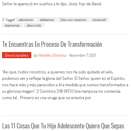
Señor le apareció en sueños y le dijo: José, hijo de David,
Tagged
adoremos
alabemos
Dios con nosotros
emanuel
esperanza
Jesucristo
Te Encuentras En Proceso De Transformación
Devocionales
by
Rebekka Otremba
-
November 7, 2021
“Así que, todos nosotros, a quienes nos ha sido quitado el velo,
podemos ver y reflejar la gloria del Señor. El Señor, quien es el Espíritu,
nos hace más y más parecidos a él a medida que somos transformados a
su gloriosa imagen”. 2 Corintios 3:18 (NTV) Una mariposa no comienza
como tal… Primero es una oruga que se arrastra por
Las 11 Cosas Que Tu Hijo Adolescente Quiere Que Sepas