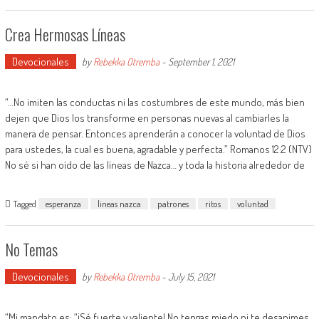
Crea Hermosas Líneas
Devocionales
by
Rebekka Otremba
-
September 1, 2021
“…No imiten las conductas ni las costumbres de este mundo, más bien
dejen que Dios los transforme en personas nuevas al cambiarles la
manera de pensar. Entonces aprenderán a conocer la voluntad de Dios
para ustedes, la cual es buena, agradable y perfecta.” Romanos 12:2 (NTV)
No sé si han oído de las líneas de Nazca… y toda la historia alrededor de
Tagged
esperanza
lineas nazca
patrones
ritos
voluntad
No Temas
Devocionales
by
Rebekka Otremba
-
July 15, 2021
“Mi mandato es: “¡Sé fuerte y valiente! No tengas miedo ni te desanimes,