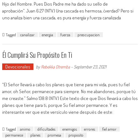
Hijo del Hombre. Pues Dios Padre me ha dado su sello de
aprobación”. Juan 6:27 (NTV) Una cascada es hermosa, ¿verdad? Pero si
uno analiza bien una cascada, es pura energía y fuerza canalizada
Tagged
canalizar
energia
fuerza
preocupacion
Él Cumplirá Su Propósito En Ti
Devocionales
by
Rebekka Otremba
-
September 23, 2021
“El Señor llevará a cabo los planes que tiene para mi vida, pues tu fiel
amor, oh Señor, permanece para siempre. No me abandones, porque tú
me creaste.” Salmo 138:8 (NTV) Este texto dice que Dios llevará a cabo los
planes que tiene para ti, porque Su fiel amor permanece. Y es
interesante ver que este versículo viene después de este:
Tagged
animo
dificultades
enemigos
errores
fiel amor
permanece
planes
promesa
proposito