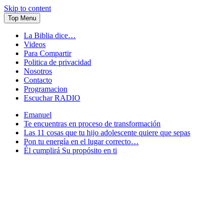
Skip to content
Top Menu
La Biblia dice…
Videos
Para Compartir
Politica de privacidad
Nosotros
Contacto
Programacion
Escuchar RADIO
Emanuel
Te encuentras en proceso de transformación
Las 11 cosas que tu hijo adolescente quiere que sepas
Pon tu energía en el lugar correcto…
Él cumplirá Su propósito en ti
Conectandote con Jesus 24 horas al dia
JuventudOnline