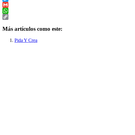
Twitter
Gmail
WhatsApp
Copy
Más artículos como este:
Link
Pida Y Crea