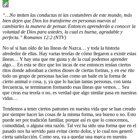
WhatsApp
Copy
“…No imiten las conductas ni las costumbres de este mundo, más
Link
bien dejen que Dios los transforme en personas nuevas al
cambiarles la manera de pensar. Entonces aprenderán a conocer la
voluntad de Dios para ustedes, la cual es buena, agradable y
perfecta.”
Romanos 12:2 (NTV)
No sé si han oído de las líneas de Nazca… y toda la historia
alrededor de ellas. Hay varias teorías de cómo llegaron a existir estas
líneas… Y hay una que me gusta y de la cual podemos aprender
algo… En esta se dice que los incas de ese entonces tenían ciertos
ritos donde adoraban a ciertos dioses de ciertas formas, y en ese rito
todo un grupo de personas hacían como un baile en la forma de
cierto animal o cosa, y, ya que lo hacían tantas personas, con tanta
frecuencia, se terminaron formando esas líneas que vemos… Sea
que creas esa teoría o no, es verdad que algo similar pasa en nuestras
vidas…
Tendemos a tener ciertos patrones en nuestra vida que se han creado
por siempre hacer las cosas de la misma forma, sea bueno o no. Esto
puede ser por tradición familiar, porque así es que lo conocemos,
comodidad, o alguna otra razón. Tal vez ha sido una forma que en el
pasado nos ha servido para evitar cierto dolor, y lo cual nos generó
cierta satisfacción. Como sea, va a quedar una marca en nuestra