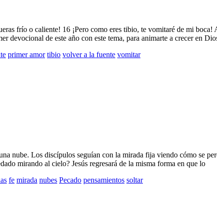
á fueras frío o caliente! 16 ¡Pero como eres tibio, te vomitaré de mi bo
imer devocional de este año con este tema, para animarte a crecer en Dio
te
primer amor
tibio
volver a la fuente
vomitar
 una nube. Los discípulos seguían con la mirada fija viendo cómo se perd
dado mirando al cielo? Jesús regresará de la misma forma en que lo
ias
fe
mirada
nubes
Pecado
pensamientos
soltar