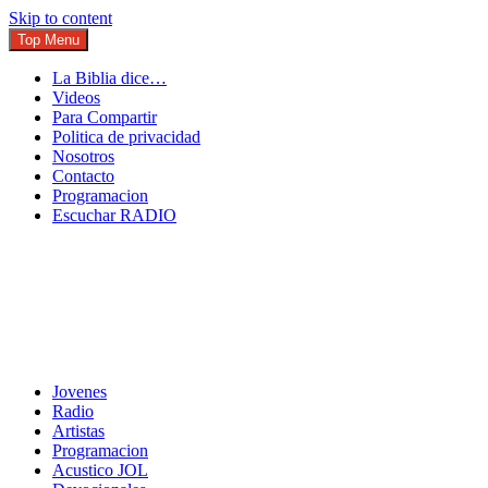
Skip to content
Top Menu
La Biblia dice…
Videos
Para Compartir
Politica de privacidad
Nosotros
Contacto
Programacion
Escuchar RADIO
Conectandote con Jesus 24 horas al dia
JuventudOnline
Jovenes
Radio
Artistas
Programacion
Acustico JOL