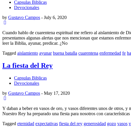
Capsulas Biblicas
Devocionales
by
Gustavo Campos
-
July 6, 2020
Cuando hablo de cuarentena espiritual me refiero al aislamiento de
presentamos algunas alertas que nos mencionan que estamos en
leer la Biblia, ayunar, predicar. ¿No
Tagged
aislamiento
ayunar
buena batalla
cuarentena
enfermedad
fe
ha
La fiesta del Rey
Capsulas Biblicas
Devocionales
by
Gustavo Campos
-
May 17, 2020
Y daban a beber en vasos de oro, y vasos diferentes unos de otros, y 
Nuestro Rey ha preparado una fiesta para nosotros con características
Tagged
eternidad
expectativas
fiesta del rey
generosidad
gozo
vasos
v