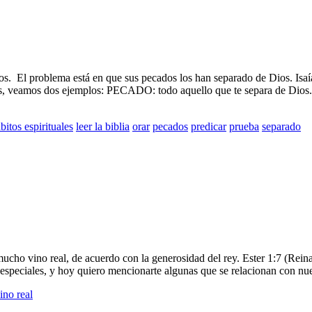
 Dios. El problema está en que sus pecados los han separado de Dios.
fermos, veamos dos ejemplos: PECADO: todo aquello que te separ
bitos espirituales
leer la biblia
orar
pecados
predicar
prueba
separado
mucho vino real, de acuerdo con la generosidad del rey. Ester 1:7 (Rein
 especiales, y hoy quiero mencionarte algunas que se relacionan con nu
ino real