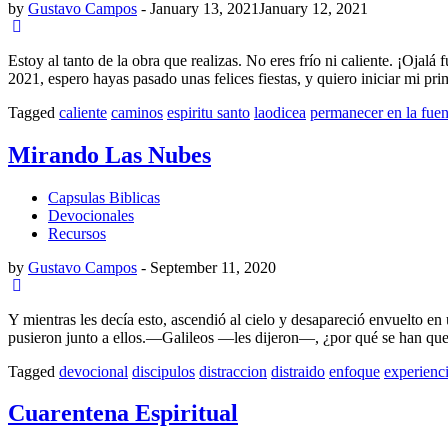
by
Gustavo Campos
-
January 13, 2021
January 12, 2021
Estoy al tanto de la obra que realizas. No eres frío ni caliente. ¡Ojal
2021, espero hayas pasado unas felices fiestas, y quiero iniciar mi pr
Tagged
caliente
caminos
espiritu santo
laodicea
permanecer en la fuen
Mirando Las Nubes
Capsulas Biblicas
Devocionales
Recursos
by
Gustavo Campos
-
September 11, 2020
Y mientras les decía esto, ascendió al cielo y desapareció envuelto en
pusieron junto a ellos.―Galileos —les dijeron—, ¿por qué se han que
Tagged
devocional
discipulos
distraccion
distraido
enfoque
experienc
Cuarentena Espiritual