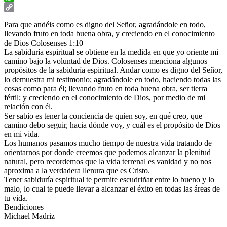
WhatsApp
Copy
Para que andéis como es digno del Señor, agradándole en todo,
Link
llevando fruto en toda buena obra, y creciendo en el conocimiento
de Dios Colosenses 1:10
La sabiduría espiritual se obtiene en la medida en que yo oriente mi
camino bajo la voluntad de Dios. Colosenses menciona algunos
propósitos de la sabiduría espiritual. Andar como es digno del Señor,
lo demuestra mi testimonio; agradándole en todo, haciendo todas las
cosas como para él; llevando fruto en toda buena obra, ser tierra
fértil; y creciendo en el conocimiento de Dios, por medio de mi
relación con él.
Ser sabio es tener la conciencia de quien soy, en qué creo, que
camino debo seguir, hacia dónde voy, y cuál es el propósito de Dios
en mi vida.
Los humanos pasamos mucho tiempo de nuestra vida tratando de
orientarnos por donde creemos que podemos alcanzar la plenitud
natural, pero recordemos que la vida terrenal es vanidad y no nos
aproxima a la verdadera llenura que es Cristo.
Tener sabiduría espiritual te permite escudriñar entre lo bueno y lo
malo, lo cual te puede llevar a alcanzar el éxito en todas las áreas de
tu vida.
Bendiciones
Michael Madriz