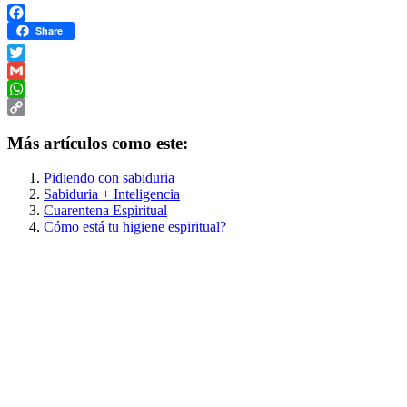
Facebook
Share
Twitter
Gmail
WhatsApp
Copy
Más artículos como este:
Link
Pidiendo con sabiduria
Sabiduria + Inteligencia
Cuarentena Espiritual
Cómo está tu higiene espiritual?