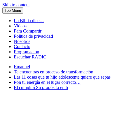
Skip to content
Top Menu
La Biblia dice…
Videos
Para Compartir
Politica de privacidad
Nosotros
Contacto
Programacion
Escuchar RADIO
Emanuel
Te encuentras en proceso de transformación
Las 11 cosas que tu hijo adolescente quiere que sepas
Pon tu energía en el lugar correcto…
Él cumplirá Su propósito en ti
Conectandote con Jesus 24 horas al dia
JuventudOnline