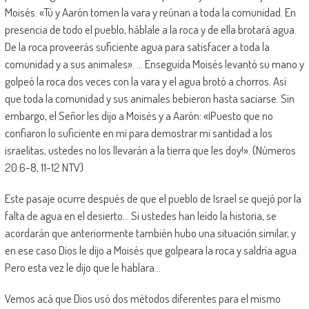
Moisés:
«Tú y Aarón tomen la vara y reúnan a toda la comunidad. En
presencia de todo el pueblo, háblale a la roca y de ella brotará agua.
De la roca proveerás suficiente agua para satisfacer a toda la
comunidad y a sus animales». …
Enseguida Moisés levantó su mano y
golpeó la roca dos veces con la vara y el agua brotó a chorros. Así
que toda la comunidad y sus animales bebieron hasta saciarse.
Sin
embargo, el
Señor
les dijo a Moisés y a Aarón: «¡Puesto que no
confiaron lo suficiente en mí para demostrar mi santidad a los
israelitas, ustedes no los llevarán a la tierra que les doy!».
(Números
20:6-8, 11-12 NTV)
Este pasaje ocurre después de que el pueblo de Israel se quejó por la
falta de agua en el desierto… Si ustedes han leído la historia, se
acordarán que anteriormente también hubo una situación similar, y
en ese caso Dios le dijo a Moisés que golpeara la roca y saldría agua.
Pero esta vez le dijo que le hablara…
Vemos acá que Dios usó dos métodos diferentes para el mismo