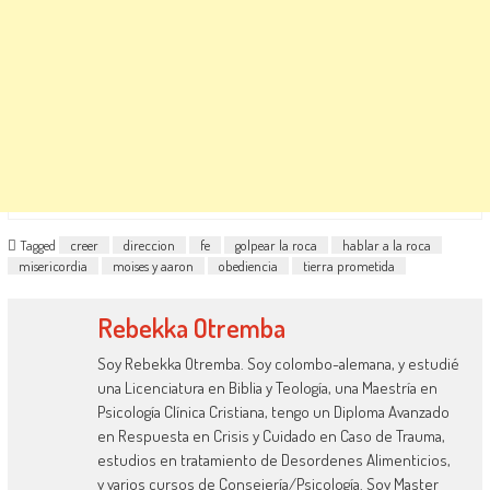
Tagged
creer
direccion
fe
golpear la roca
hablar a la roca
misericordia
moises y aaron
obediencia
tierra prometida
Rebekka Otremba
Soy Rebekka Otremba. Soy colombo-alemana, y estudié
una Licenciatura en Biblia y Teología, una Maestría en
Psicología Clínica Cristiana, tengo un Diploma Avanzado
en Respuesta en Crisis y Cuidado en Caso de Trauma,
estudios en tratamiento de Desordenes Alimenticios,
y varios cursos de Consejería/Psicología. Soy Master