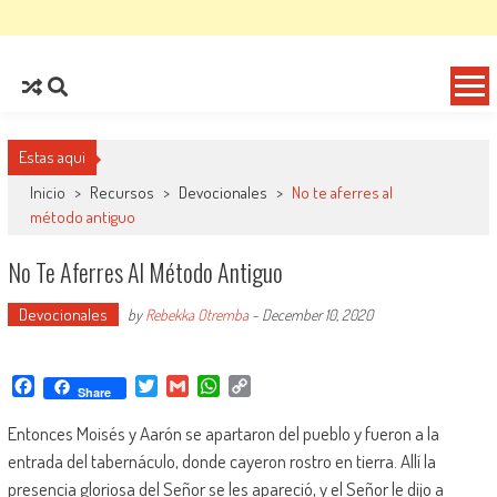
Estas aqui
Inicio
>
Recursos
>
Devocionales
>
No te aferres al
método antiguo
No Te Aferres Al Método Antiguo
Devocionales
by
Rebekka Otremba
-
December 10, 2020
Facebook
Twitter
Gmail
WhatsApp
Copy
Share
Link
Entonces Moisés y Aarón se apartaron del pueblo y fueron a la
entrada del tabernáculo, donde cayeron rostro en tierra. Allí la
presencia gloriosa del
Señor
se les apareció,
y el
Señor
le dijo a