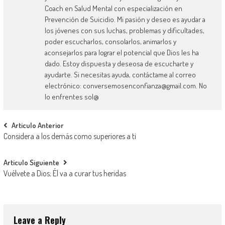
Coach en Salud Mental con especialización en
Prevención de Suicidio. Mi pasión y deseo es ayudar a
los jóvenes con sus luchas, problemas y dificultades,
poder escucharlos, consolarlos, animarlos y
aconsejarlos para lograr el potencial que Dios les ha
dado. Estoy dispuesta y deseosa de escucharte y
ayudarte. Si necesitas ayuda, contáctame al correo
electrónico: conversemosenconfianza@gmail.com. No
lo enfrentes sol@
Post navigation
Articulo Anterior
Considera a los demás como superiores a ti
Articulo Siguiente
Vuélvete a Dios; Él va a curar tus heridas
Leave a Reply