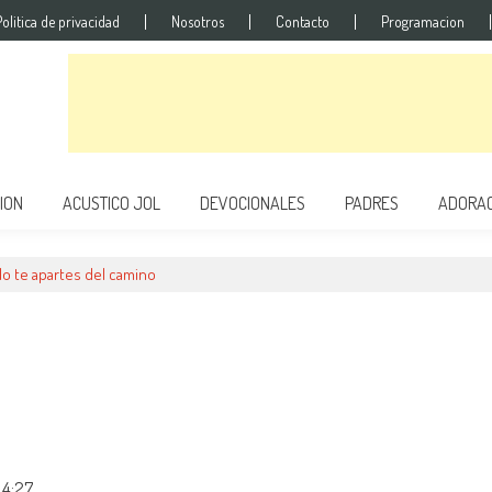
Politica de privacidad
Nosotros
Contacto
Programacion
ION
ACUSTICO JOL
DEVOCIONALES
PADRES
ADORAC
No te apartes del camino
 4:27