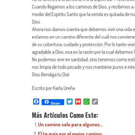
Cuando llegamos a los caminos de Dios, y recibimos a 
medio del Espíritu Santo que la venda es quitada de n
Dios.
Ahora nos damos cuenta que debemos vivir una vida e
estamos en un camino diferente del cuál nos convien
de su cobertura, cuidado y protección. Por lo tanto viv
agradable a Dios, esa es la razón por la cual debemos
No podemos vivir en santidad, sino tenemos como estil
nos limpia de todo pecado y nos mantiene puros e inte
Dios Bendiga tu Día!
Escrito por Karla Ureña
Facebook
Twitter
Gmail
WhatsApp
Copy
Share
Link
Más Artículos Como Este:
Un camino solo para algunos…
El te guía por el mejor camino