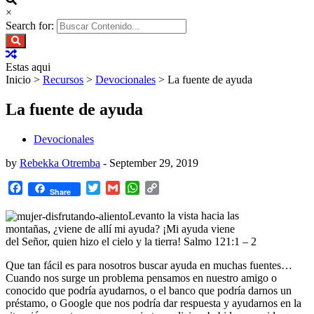
×
Search for:
Estas aqui
Inicio
>
Recursos
>
Devocionales
>
La fuente de ayuda
La fuente de ayuda
Devocionales
by
Rebekka Otremba
-
September 29, 2019
Facebook
Twitter
Gmail
WhatsApp
Copy
Share
Link
Levanto la vista hacia las
montañas,
¿viene de allí mi ayuda?
¡Mi ayuda viene
del
Señor
,
quien hizo el cielo y la tierra! Salmo 121:1 – 2
Que tan fácil es para nosotros buscar ayuda en muchas fuentes…
Cuando nos surge un problema pensamos en nuestro amigo o
conocido que podría ayudarnos, o el banco que podría darnos un
préstamo, o Google que nos podría dar respuesta y ayudarnos en la