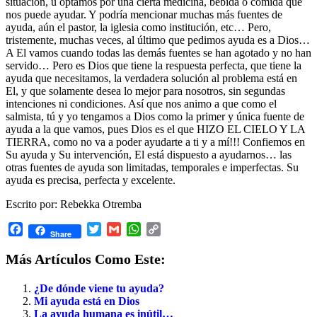
situación, u optamos por una cierta medicina, bebida o comida que
nos puede ayudar. Y podría mencionar muchas más fuentes de
ayuda, aún el pastor, la iglesia como institución, etc… Pero,
tristemente, muchas veces, al último que pedimos ayuda es a Dios…
A El vamos cuando todas las demás fuentes se han agotado y no han
servido… Pero es Dios que tiene la respuesta perfecta, que tiene la
ayuda que necesitamos, la verdadera solución al problema está en
El, y que solamente desea lo mejor para nosotros, sin segundas
intenciones ni condiciones. Así que nos animo a que como el
salmista, tú y yo tengamos a Dios como la primer y única fuente de
ayuda a la que vamos, pues Dios es el que HIZO EL CIELO Y LA
TIERRA, como no va a poder ayudarte a ti y a mí!!! Confiemos en
Su ayuda y Su intervención, El está dispuesto a ayudarnos… las
otras fuentes de ayuda son limitadas, temporales e imperfectas. Su
ayuda es precisa, perfecta y excelente.
Escrito por: Rebekka Otremba
Facebook
Twitter
Gmail
WhatsApp
Copy
Share
Link
Más Artículos Como Este:
¿De dónde viene tu ayuda?
Mi ayuda está en Dios
La ayuda humana es inútil…