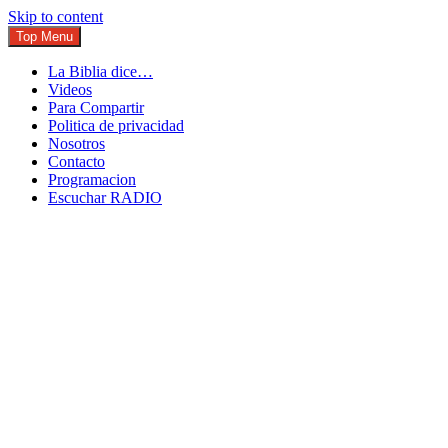
Skip to content
Top Menu
La Biblia dice…
Videos
Para Compartir
Politica de privacidad
Nosotros
Contacto
Programacion
Escuchar RADIO
Conectandote con Jesus 24 horas al dia
JuventudOnline