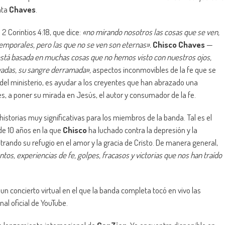
nta
Chaves
.
2 Corintios 4:18, que dice:
«no mirando nosotros las cosas que se ven,
temporales, pero las que no se ven son eternas».
Chisco Chaves
—
stá basada en muchas cosas que no hemos visto con nuestros ojos,
avadas, su sangre derramada»,
aspectos inconmovibles de la fe que se
n del ministerio, es ayudar a los creyentes que han abrazado una
es, a poner su mirada en Jesús, el autor y consumador de la fe.
storias muy significativas para los miembros de la banda. Tal es el
de 10 años en la que
Chisco
ha luchado contra la depresión y la
rando su refugio en el amor y la gracia de Cristo. De manera general,
os, experiencias de fe, golpes, fracasos y victorias que nos han traído
n concierto virtual en el que la banda completa tocó en vivo las
al oficial de YouTube.