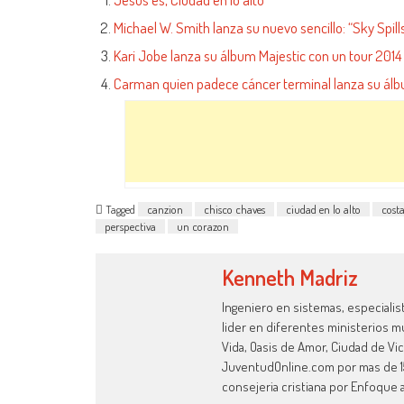
Michael W. Smith lanza su nuevo sencillo: “Sky Spill
Kari Jobe lanza su álbum Majestic con un tour 2014
Carman quien padece cáncer terminal lanza su álb
Tagged
canzion
chisco chaves
ciudad en lo alto
costa
perspectiva
un corazon
Kenneth Madriz
Ingeniero en sistemas, especialis
lider en diferentes ministerios mu
Vida, Oasis de Amor, Ciudad de Vict
JuventudOnline.com por mas de 15
consejeria cristiana por Enfoque a 