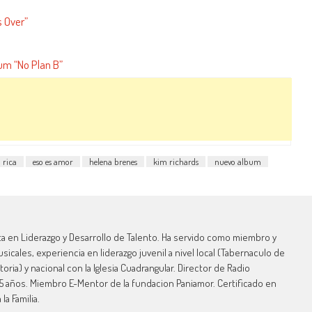
s Over”
um “No Plan B”
 rica
eso es amor
helena brenes
kim richards
nuevo album
ta en Liderazgo y Desarrollo de Talento. Ha servido como miembro y
sicales, experiencia en liderazgo juvenil a nivel local (Tabernaculo de
oria) y nacional con la Iglesia Cuadrangular. Director de Radio
 años. Miembro E-Mentor de la fundacion Paniamor. Certificado en
la Familia.