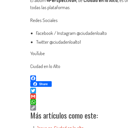
El álbum
«Perspectiva»,
de
Ciudad en lo Alto,
es u
todas las plataformas.
Redes Sociales
Facebook / Instagram @ciudadenloalto
Twitter @ciudadenloalto1
YouTube
Ciudad en lo Alto
Facebook
Share
Twitter
Gmail
WhatsApp
Más artículos como este:
Copy
Link
Jesus es, Ciudad en lo alto