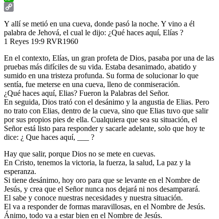
WhatsApp
Copy
Y allí se metió en una cueva, donde pasó la noche. Y vino a él
Link
palabra de Jehová, el cual le dijo: ¿Qué haces aquí, Elías ?
1 Reyes 19:9 RVR1960
En el contexto, Elías, un gran profeta de Dios, pasaba por una de las
pruebas más difíciles de su vida. Estaba desanimado, abatido y
sumido en una tristeza profunda. Su forma de solucionar lo que
sentía, fue meterse en una cueva, lleno de conmiseración.
¿Qué haces aquí, Elias? Fueron la Palabras del Señor.
En seguida, Dios trató con el desánimo y la angustia de Elias. Pero
no trato con Elias, dentro de la cueva, sino que Elias tuvo que salir
por sus propios pies de ella. Cualquiera que sea su situación, el
Señor está listo para responder y sacarle adelante, solo que hoy te
dice: ¿ Que haces aquí, ___ ?
Hay que salir, porque Dios no se mete en cuevas.
En Cristo, tenemos la victoria, la fuerza, la salud, La paz y la
esperanza.
Si tiene desánimo, hoy oro para que se levante en el Nombre de
Jesús, y crea que el Señor nunca nos dejará ni nos desamparará.
El sabe y conoce nuestras necesidades y nuestra situación.
El va a responder de formas maravillosas, en el Nombre de Jesús.
Ánimo, todo va a estar bien en el Nombre de Jesús.