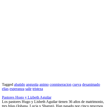
Tagged
abatido
angustia
animo
conmiseracion
cueva
desanimado
elias
esperanza
salir
tristeza
Pastores Hugo y Lizbeth Aguilar
Los pastores Hugo y Lisbeth Aguilar tienen 36 años de matrimonio,
tres hijas (Johana, Lucia y Sharon). Han pasado por cinco procesos