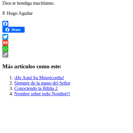
Dios te bendiga muchísimo.
P. Hugo Aguilar
Facebook
Share
Twitter
Gmail
WhatsApp
Copy
Más artículos como este:
Link
¡He Aquí Su Misericordia!
Siempre de la mano del Señor
Conociendo la Biblia 2
Nombre sobre todo Nombre!!