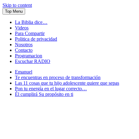
Skip to content
Top Menu
La Biblia dice…
Videos
Para Compartir
Politica de privacidad
Nosotros
Contacto
Programacion
Escuchar RADIO
Emanuel
Te encuentras en proceso de transformación
Las 11 cosas que tu hijo adolescente quiere que sepas
Pon tu energía en el lugar correcto…
Él cumplirá Su propósito en ti
Conectandote con Jesus 24 horas al dia
JuventudOnline