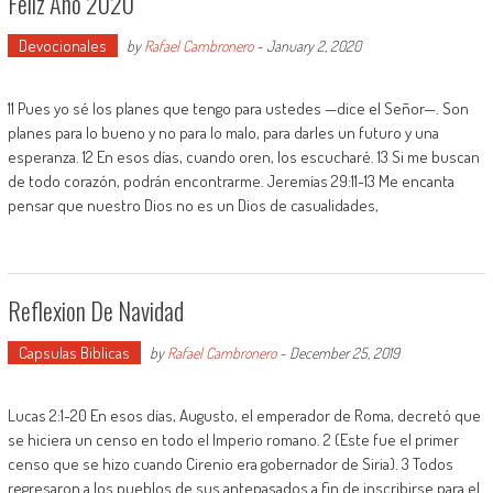
Feliz Año 2020
Devocionales
by
Rafael Cambronero
-
January 2, 2020
11 Pues yo sé los planes que tengo para ustedes —dice el Señor—. Son
planes para lo bueno y no para lo malo, para darles un futuro y una
esperanza. 12 En esos días, cuando oren, los escucharé. 13 Si me buscan
de todo corazón, podrán encontrarme. Jeremías 29:11-13 Me encanta
pensar que nuestro Dios no es un Dios de casualidades,
Reflexion De Navidad
Capsulas Biblicas
by
Rafael Cambronero
-
December 25, 2019
Lucas 2:1-20 En esos días, Augusto, el emperador de Roma, decretó que
se hiciera un censo en todo el Imperio romano. 2 (Este fue el primer
censo que se hizo cuando Cirenio era gobernador de Siria). 3 Todos
regresaron a los pueblos de sus antepasados a fin de inscribirse para el