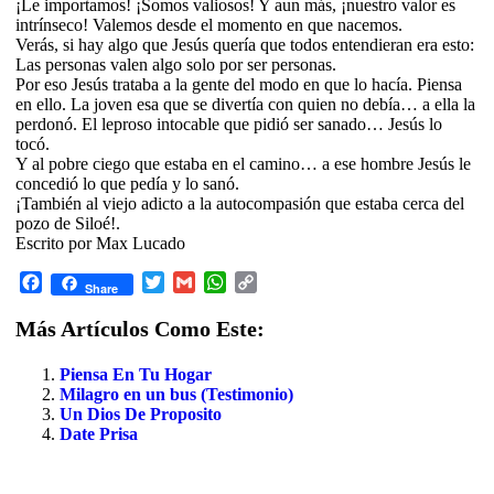
¡Le importamos! ¡Somos valiosos! Y aun más, ¡nuestro valor es
intrínseco! Valemos desde el momento en que nacemos.
Verás, si hay algo que Jesús quería que todos entendieran era esto:
Las personas valen algo solo por ser personas.
Por eso Jesús trataba a la gente del modo en que lo hacía. Piensa
en ello. La joven esa que se divertía con quien no debía… a ella la
perdonó. El leproso intocable que pidió ser sanado… Jesús lo
tocó.
Y al pobre ciego que estaba en el camino… a ese hombre Jesús le
concedió lo que pedía y lo sanó.
¡También al viejo adicto a la autocompasión que estaba cerca del
pozo de Siloé!.
Escrito por Max Lucado
Facebook
Twitter
Gmail
WhatsApp
Copy
Share
Link
Más Artículos Como Este:
Piensa En Tu Hogar
Milagro en un bus (Testimonio)
Un Dios De Proposito
Date Prisa