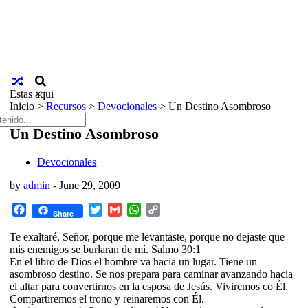
Estas aqui
×
Inicio
>
Recursos
>
Devocionales
>
Un Destino Asombroso
Un Destino Asombroso
Devocionales
by
admin
-
June 29, 2009
Facebook
Twitter
Gmail
WhatsApp
Copy
Share
Link
Te exaltaré, Señor, porque me levantaste, porque no dejaste que
mis enemigos se burlaran de mí. Salmo 30:1
En el libro de Dios el hombre va hacia un lugar. Tiene un
asombroso destino. Se nos prepara para caminar avanzando hacia
el altar para convertirnos en la esposa de Jesús. Viviremos co Él.
Compartiremos el trono y reinaremos con Él.