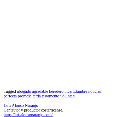
Tagged
abogado
agradable
heredero
incertidumbre
noticias
perfecta
promesa
tarda
testamento
voluntad
Luis Alonso Naranjo
Cantautor y productor costarricense.
https://luisalonsonaranjo.com/