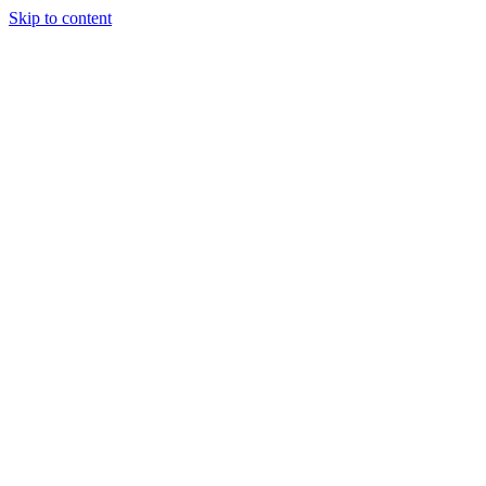
Skip to content
JuventudOnline
Conectandote con Jesus 24 horas al
dia