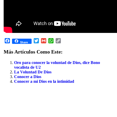
Facebook
Twitter
Gmail
WhatsApp
Copy
Share
Link
Más Artículos Como Este:
Oro para conocer la voluntad de Dios, dice Bono
vocalista de U2
La Voluntad De Dios
Conocer a Dios
Conocer a mi Dios en la intimidad