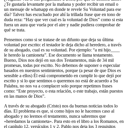
¿Te gustaría levantarte por la mañana y poder recibir un email o
un mensaje de whatsapp en donde te revele Su Voluntad para ese
día? Talvez has escuchado por ahí la trillada frase que en tono de
duda reza: “Hay que ver cual es la voluntad de Dios” como si esta
fuera un aura que vuela por el aire y nadie pudiera comprobar de
qué se trata.
Pensemos como si se tratase de un difunto que deja su última
voluntad por escrito: el testador le deja dicho al heredero, a través
de su abogado, cual es su voluntad. Por ejemplo: “a mi hijo____
le heredo la camioneta”. Ese documento se llama testamento.
Bueno, Dios nos dejó en sus dos Testamentos, más de 34 mil
promesas, todas por escrito. No debemos de suponer o especular
basados en nuestros sentimientos, porque (a pesar de que Dios es
sensible a ellos) Él está comprometido en cumplir lo que dejó por
escrito y si lo que sentimos o queremos no está de acuerdo a Su
Palabra, no nos va a complacer solo porque repetimos frases
como: “Este proyecto, o esta relación, o este trabajo, están puestos
en las manos de Dios”.
A través de su abogado (Cristo) nos da buenas noticias todos lo
días. El problema es que, si como hijos no le hacemos caso al
abogado y no leemos el testamento, nunca sabremos que
«heredamos la camioneta». Para esto en el libro a los Romanos, en
el capítulo 12, versículos 1 y 2, Pablo nos deja los 3 requisitos