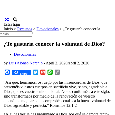
Estas aqui
×
Inicio
>
Recursos
>
Devocionales
>
¿Te gustaría conocer la
voluntad de Dios?
¿Te gustaría conocer la voluntad de Dios?
Devocionales
by
Luis Alonso Naranjo
-
April 2, 2020
April 2, 2020
Facebook
Twitter
Gmail
WhatsApp
Copy
Share
Link
“Así que, hermanos, os ruego por las misericordias de Dios, que
presentéis vuestros cuerpos en sacrificio vivo, santo, agradable a
Dios, que es vuestro culto racional.
No os conforméis a este siglo,
sino transformaos por medio de la renovación de vuestro
entendimiento, para que comprobéis cuál sea la buena voluntad de
Dios, agradable y perfecta.”
Romanos 12:1-2
¿Algunas vez le has preguntado a Dios, por qué se demora tanto?