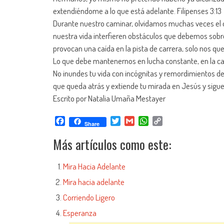
extendiéndome a lo que está adelante. Filipenses 3:13
Durante nuestro caminar, olvidamos muchas veces el ob
nuestra vida interfieren obstáculos que debemos sob
provocan una caída en la pista de carrera, solo nos qu
Lo que debe mantenernos en lucha constante, en la carr
No inundes tu vida con incógnitas y remordimientos de
que queda atrás y extiende tu mirada en Jesús y sigue c
Escrito por Natalia Umaña Mestayer
Facebook
Twitter
Gmail
WhatsApp
Copy
Share
Link
Más artículos como este:
Mira Hacia Adelante
Mira hacia adelante
Corriendo Ligero
Esperanza