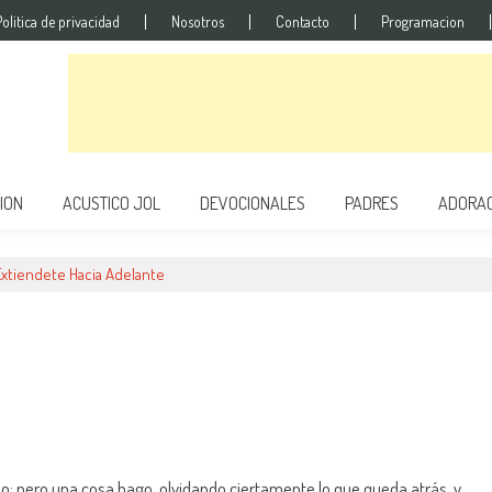
Politica de privacidad
Nosotros
Contacto
Programacion
ION
ACUSTICO JOL
DEVOCIONALES
PADRES
ADORAC
Extiendete Hacia Adelante
 pero una cosa hago, olvidando ciertamente lo que queda atrás, y