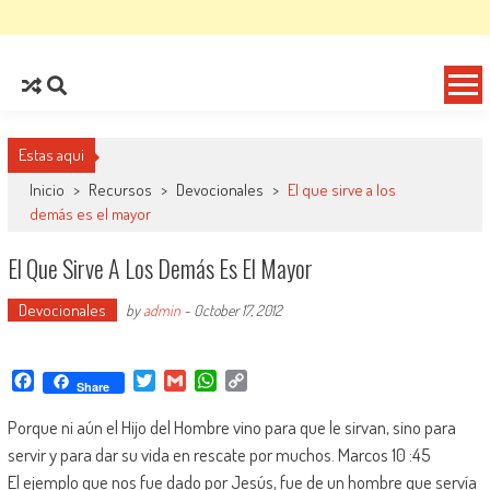
Estas aqui
Inicio
>
Recursos
>
Devocionales
>
El que sirve a los
demás es el mayor
El Que Sirve A Los Demás Es El Mayor
Devocionales
by
admin
-
October 17, 2012
Facebook
Twitter
Gmail
WhatsApp
Copy
Share
Link
Porque ni aún el Hijo del Hombre vino para que le sirvan, sino para
servir y para dar su vida en rescate por muchos. Marcos 10 :45
El ejemplo que nos fue dado por Jesús, fue de un hombre que servía