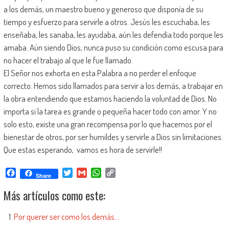
a los demás, un maestro bueno y generoso que disponía de su
tiempo y esfuerzo para servirle a otros. Jesús les escuchaba, les
enseñaba, les sanaba, les ayudaba, aún les defendía todo porque les
amaba. Aún siendo Dios, nunca puso su condición como escusa para
no hacer el trabajo al que le fue llamado.
El Señor nos exhorta en esta Palabra a no perder el enfoque
correcto. Hemos sido llamados para servir a los demás, a trabajar en
la obra entendiendo que estamos haciendo la voluntad de Dios. No
importa si la tarea es grande o pequeña hacer todo con amor. Y no
solo esto, existe una gran recompensa por lo que hacemos por el
bienestar de otros, por ser humildes y servirle a Dios sin limitaciones.
Que estas esperando, vamos es hora de servirle!!
Facebook
Twitter
Gmail
WhatsApp
Copy
Share
Link
Más artículos como este:
Por querer ser como los demás…