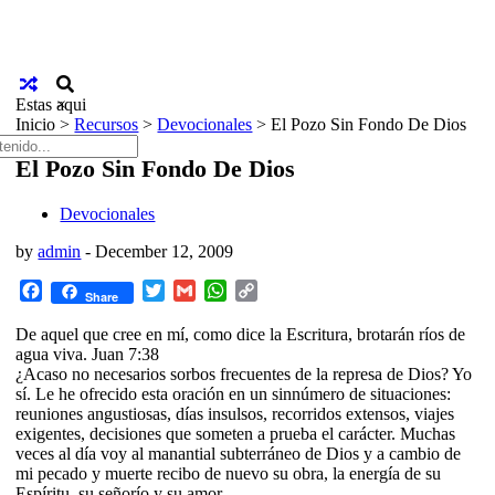
Estas aqui
×
Inicio
>
Recursos
>
Devocionales
>
El Pozo Sin Fondo De Dios
El Pozo Sin Fondo De Dios
Devocionales
by
admin
-
December 12, 2009
Facebook
Twitter
Gmail
WhatsApp
Copy
Share
Link
De aquel que cree en mí, como dice la Escritura, brotarán ríos de
agua viva. Juan 7:38
¿Acaso no necesarios sorbos frecuentes de la represa de Dios? Yo
sí. Le he ofrecido esta oración en un sinnúmero de situaciones:
reuniones angustiosas, días insulsos, recorridos extensos, viajes
exigentes, decisiones que someten a prueba el carácter. Muchas
veces al día voy al manantial subterráneo de Dios y a cambio de
mi pecado y muerte recibo de nuevo su obra, la energía de su
Espíritu, su señorío y su amor.