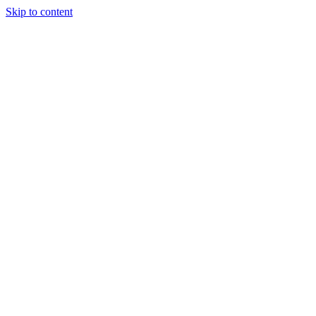
Skip to content
JuventudOnline
Conectandote con Jesus 24 horas al
dia