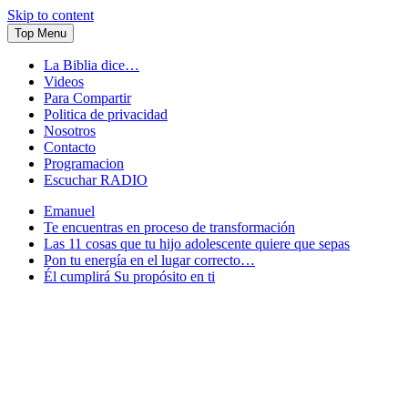
Skip to content
Top Menu
La Biblia dice…
Videos
Para Compartir
Politica de privacidad
Nosotros
Contacto
Programacion
Escuchar RADIO
Emanuel
Te encuentras en proceso de transformación
Las 11 cosas que tu hijo adolescente quiere que sepas
Pon tu energía en el lugar correcto…
Él cumplirá Su propósito en ti
Conectandote con Jesus 24 horas al dia
JuventudOnline